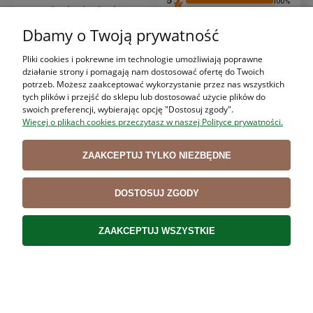
5
100%
4
0%
Dbamy o Twoją prywatność
5.0
3
0%
3
opinii klientów
Pliki cookies i pokrewne im technologie umożliwiają poprawne
z całego okresu
działanie strony i pomagają nam dostosować ofertę do Twoich
2
0%
zebranych i zweryfikowanych przez
potrzeb. Możesz zaakceptować wykorzystanie przez nas wszystkich
tych plików i przejść do sklepu lub dostosować użycie plików do
1
0%
swoich preferencji, wybierając opcję "Dostosuj zgody".
Więcej o plikach cookies przeczytasz w naszej Polityce prywatności.
ZAAKCEPTUJ TYLKO NIEZBĘDNE
Jak zbieramy opinie?
Opinie klientów
DOSTOSUJ ZGODY
ZAAKCEPTUJ WSZYSTKIE
Wyczyść
Szukaj
Adam
zweryfikowano