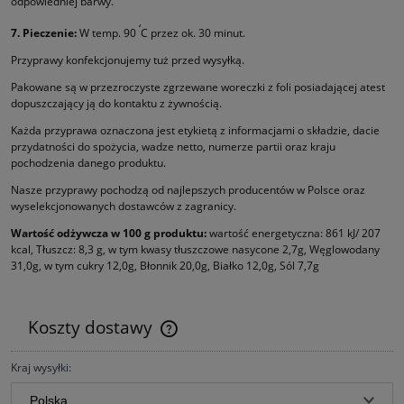
odpowiedniej barwy.
‘
7. Pieczenie:
W temp. 90
C przez ok. 30 minut.
Przyprawy konfekcjonujemy tuż przed wysyłką.
Pakowane są w przezroczyste zgrzewane woreczki z foli posiadającej atest
dopuszczający ją do kontaktu z żywnością.
Każda przyprawa oznaczona jest etykietą z informacjami o składzie, dacie
przydatności do spożycia, wadze netto, numerze partii oraz kraju
pochodzenia danego produktu.
Nasze przyprawy pochodzą od najlepszych producentów w Polsce oraz
wyselekcjonowanych dostawców z zagranicy.
Wartość odżywcza w 100 g produktu:
wartość energetyczna: 861 kJ/ 207
kcal, Tłuszcz: 8,3 g, w tym kwasy tłuszczowe nasycone 2,7g, Węglowodany
31,0g, w tym cukry 12,0g, Błonnik 20,0g, Białko 12,0g, Sól 7,7g
Koszty dostawy
Cena nie zawiera ewentualnych kosztów płatności
Kraj wysyłki: