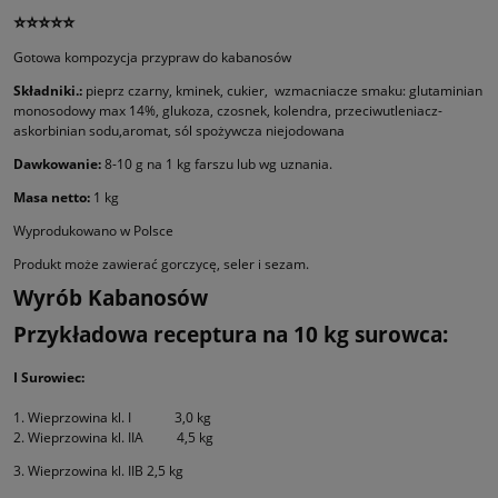
⭐⭐⭐⭐⭐
Gotowa kompozycja przypraw do kabanosów
Składniki.:
pieprz czarny, kminek, cukier, wzmacniacze smaku: glutaminian
monosodowy max 14%, glukoza, czosnek, kolendra, przeciwutleniacz-
askorbinian sodu,aromat, sól spożywcza niejodowana
Dawkowanie:
8-10 g na 1 kg farszu lub wg uznania.
Masa netto:
1 kg
Wyprodukowano w Polsce
Produkt może zawierać gorczycę, seler i sezam.
Wyrób Kabanosów
Przykładowa receptura na 10 kg surowca:
I Surowiec:
1. Wieprzowina kl. I 3,0 kg
2. Wieprzowina kl. IIA 4,5 kg
3. Wieprzowina kl. IIB 2,5 kg