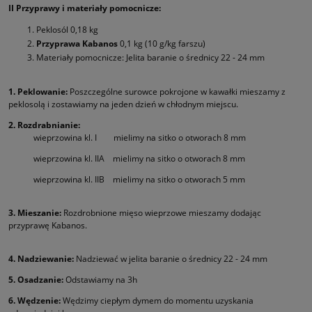
II Przyprawy i materiały pomocnicze:
Peklosól 0,18 kg
Przyprawa Kabanos
0,1 kg (10 g/kg farszu)
Materiały pomocnicze: Jelita baranie o średnicy 22 - 24 mm
1. Peklowanie:
Poszczególne surowce pokrojone w kawałki mieszamy z
peklosolą i zostawiamy na jeden dzień w chłodnym miejscu.
2. Rozdrabnianie:
wieprzowina kl. I mielimy na sitko o otworach 8 mm
wieprzowina kl. IIA mielimy na sitko o otworach 8 mm
wieprzowina kl. IIB mielimy na sitko o otworach 5 mm
3. Mieszanie:
Rozdrobnione mięso wieprzowe mieszamy dodając
przyprawę Kabanos.
4. Nadziewanie:
Nadziewać w jelita baranie o średnicy 22 - 24 mm
5. Osadzanie:
Odstawiamy na 3h
6. Wędzenie:
Wędzimy ciepłym dymem do momentu uzyskania