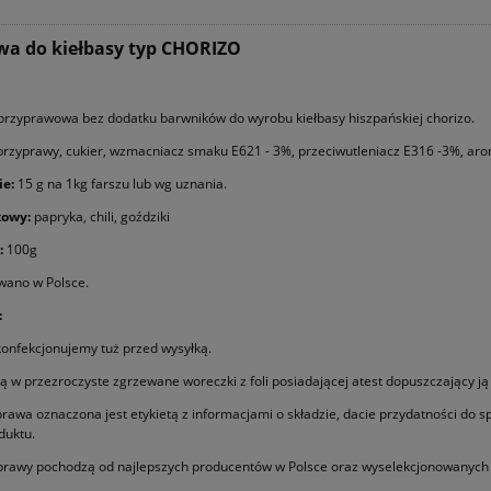
wa do kiełbasy typ CHORIZO
rzyprawowa bez dodatku barwników do wyrobu kiełbasy hiszpańskiej chorizo.
przyprawy, cukier, wzmacniacz smaku E621 - 3%, przeciwutleniacz E316 -3%, ar
e:
15 g na 1kg farszu lub wg uznania.
kowy:
papryka, chili, goździki
:
100g
ano w Polsce.
:
onfekcjonujemy tuż przed wysyłką.
 w przezroczyste zgrzewane woreczki z foli posiadającej atest dopuszczający ją
rawa oznaczona jest etykietą z informacjami o składzie, dacie przydatności do s
duktu.
prawy pochodzą od najlepszych producentów w Polsce oraz wyselekcjonowanych 