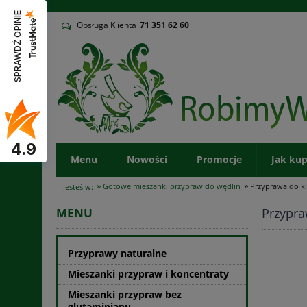
v
SPRAWDŹ OPINIE
Obsługa Klienta
71
351 62 60
4.9
Menu
Nowości
Promocje
Jak ku
»
»
Gotowe mieszanki przypraw do wędlin
Przyprawa do k
Jesteś w:
Przypra
MENU
Przyprawy naturalne
Mieszanki przypraw i koncentraty
Mieszanki przypraw bez
glutaminianu