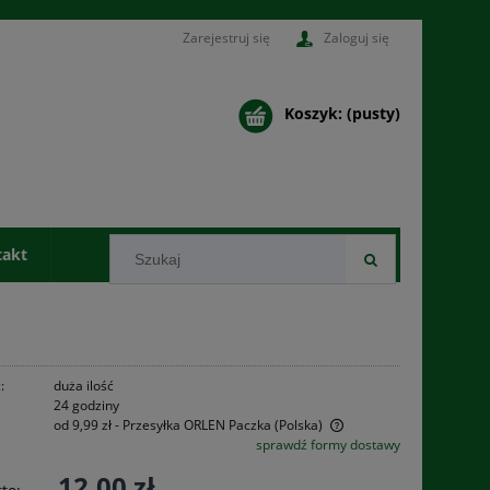
Zarejestruj się
Zaloguj się
Koszyk:
(pusty)
takt
:
duża ilość
24 godziny
od 9,99 zł
- Przesyłka ORLEN Paczka
(Polska)
sprawdź formy dostawy
Cena nie zawiera ewentualnych kosztów
12,00 zł