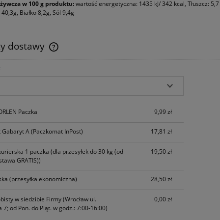
żywcza w 100 g produktu:
wartość energetyczna: 1435 kJ/ 342 kcal, Tłuszcz: 5
40,3g, Białko 8,2g, Sól 9,4g
ty dostawy
:
Cena nie zawiera ewentualnych kosztów
płatności
 ORLEN Paczka
9,99 zł
 Gabaryt A
(Paczkomat InPost)
17,81 zł
kurierska 1 paczka
(dla przesyłek do 30 kg (od
19,50 zł
stawa GRATIS))
ska
(przesyłka ekonomiczna)
28,50 zł
bisty w siedzibie Firmy
(Wrocław ul.
0,00 zł
 7; od Pon. do Piąt. w godz.: 7:00-16:00)