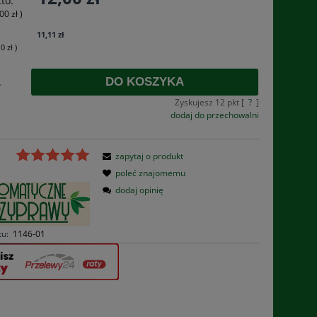
to:
płatności
00 zł
)
11,11 zł
10 zł
)
DO KOSZYKA
.
Zyskujesz
12
pkt [
?
]
dodaj do przechowalni
zapytaj o produkt
poleć znajomemu
dodaj opinię
tu:
1146-01