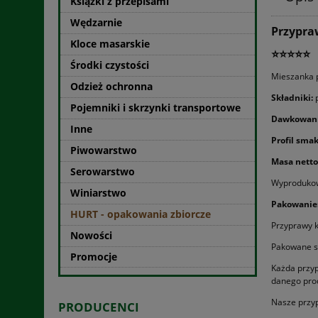
Książki z przepisami
Wędzarnie
Przypra
Kloce masarskie
⭐⭐⭐⭐⭐
Środki czystości
Mieszanka p
Odzież ochronna
Składniki:
Pojemniki i skrzynki transportowe
Dawkowani
Inne
Profil sma
Piwowarstwo
Masa netto
Serowarstwo
Wyprodukow
Winiarstwo
Pakowanie
HURT - opakowania zbiorcze
Przyprawy k
Nowości
Pakowane są
Promocje
Każda przyp
danego pro
Nasze przy
PRODUCENCI