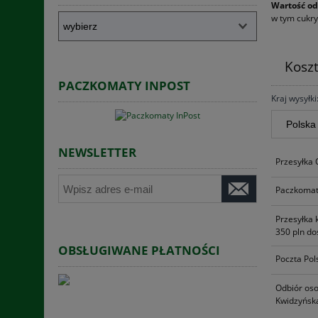
Wartość od
w tym cukry 
Kosz
PACZKOMATY INPOST
Kraj wysyłki
NEWSLETTER
Przesyłka
Paczkomat
Przesyłka 
350 pln do
OBSŁUGIWANE PŁATNOŚCI
Poczta Pol
Odbiór oso
Kwidzyńska