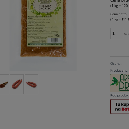
Cena brut
(1
kg
=
120,
Cena netto:
( 1
kg
=
111,
szt
Ocena:
Producent:
Kod produk