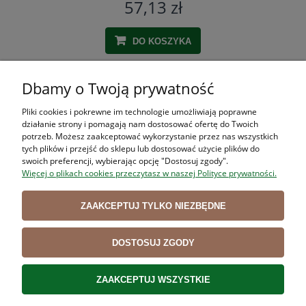
57,13 zł
DO KOSZYKA
Dbamy o Twoją prywatność
ZAKUPY
Pliki cookies i pokrewne im technologie umożliwiają poprawne
działanie strony i pomagają nam dostosować ofertę do Twoich
POMOC
potrzeb. Możesz zaakceptować wykorzystanie przez nas wszystkich
tych plików i przejść do sklepu lub dostosować użycie plików do
swoich preferencji, wybierając opcję "Dostosuj zgody".
MOJE KONTO
Więcej o plikach cookies przeczytasz w naszej Polityce prywatności.
INFORMACJE
ZAAKCEPTUJ TYLKO NIEZBĘDNE
DOSTOSUJ ZGODY
Użytkowanie sklepu oznacza zgodę na wykorzystywanie plików cookies.
Szczegółowe informacje w
Polityce prywatności
.
ZAAKCEPTUJ WSZYSTKIE