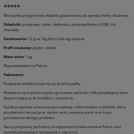
⭐⭐⭐⭐⭐
Mieszanka przypraw bez dodatku glutaminianu do wyrobu metki cebulowej.
Składniki:
przyprawy, cukier, dekstroza, przeciwutleniacz E300, sól,
ekstrakty
Dawkowanie:
12 g na 1kg farszu lub wg uznania.
Profil smakowy:
pieprz, cebula
Masa netto:
1 kg
Wyprodukowano w Polsce.
Pakowanie:
Przyprawy konfekcjonujemy tuż przed wysyłką.
Pakowane są w przezroczyste zgrzewane woreczki z foli posiadającej atest
dopuszczający ją do kontaktu z żywnością.
Każda przyprawa oznaczona jest etykietą z informacjami o składzie, dacie
przydatności do spożycia, wadze netto, numerze partii oraz kraju
pochodzenia danego produktu.
Nasze przyprawy pochodzą od najlepszych producentów w Polsce oraz
wyselekcjonowanych dostawców z zagranicy.