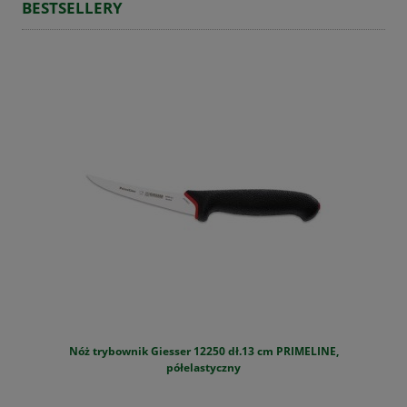
BESTSELLERY
Nóż trybownik Giesser 12250 dł.13 cm PRIMELINE,
S
półelastyczny