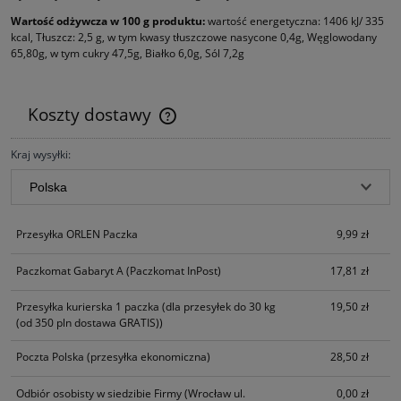
Wartość odżywcza w 100 g produktu:
wartość energetyczna: 1406 kJ/ 335
kcal, Tłuszcz: 2,5 g, w tym kwasy tłuszczowe nasycone 0,4g, Węglowodany
65,80g, w tym cukry 47,5g, Białko 6,0g, Sól 7,2g
Koszty dostawy
Cena nie zawiera ewentualnych kosztów płatności
Kraj wysyłki:
Przesyłka ORLEN Paczka
9,99 zł
Paczkomat Gabaryt A
(Paczkomat InPost)
17,81 zł
Przesyłka kurierska 1 paczka
(dla przesyłek do 30 kg
19,50 zł
(od 350 pln dostawa GRATIS))
Poczta Polska
(przesyłka ekonomiczna)
28,50 zł
Odbiór osobisty w siedzibie Firmy
(Wrocław ul.
0,00 zł