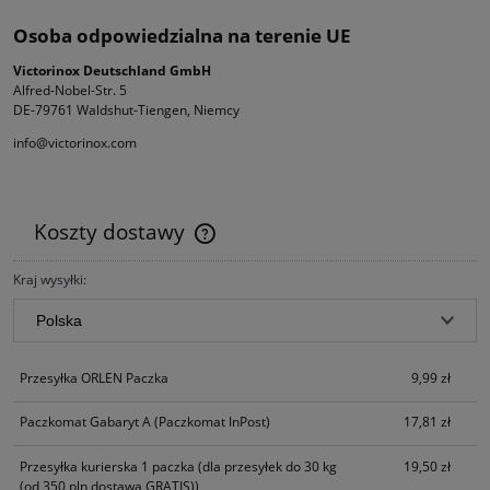
Osoba odpowiedzialna na terenie UE
Victorinox Deutschland GmbH
Alfred-Nobel-Str. 5
DE-79761 Waldshut-Tiengen, Niemcy
info@victorinox.com
Koszty dostawy
Cena nie zawiera ewentualnych kosztów płatności
Kraj wysyłki:
Przesyłka ORLEN Paczka
9,99 zł
Paczkomat Gabaryt A
(Paczkomat InPost)
17,81 zł
Przesyłka kurierska 1 paczka
(dla przesyłek do 30 kg
19,50 zł
(od 350 pln dostawa GRATIS))