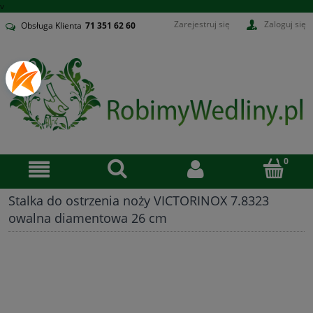
v
Zarejestruj się
Zaloguj się
Obsługa Klienta
71
351 62 60
Stalka do ostrzenia noży VICTORINOX 7.8323
owalna diamentowa 26 cm