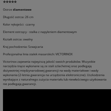
⭐⭐⭐⭐⭐
Ostrze
diamentowe
Długość ostrza: 26 cm
Kolor rękojeści: czarny
Element ostrzący - stalka z napyleniem diamentowym
Kształt ostrza: owalny
Kraj pochodzenia: Szwajcaria
Profesjonalna linia stalek masarskich: VICTORINOX
Victorinox zapewnia najwyższą jakość swoich produktów. Wszystkie
narzędzia tnące wykonane są ze stali szlachetnej oraz podle­gają
dożywotniej międzynarodowej gwarancji na wady materiałowe i wady
wykonania (2-letnia gwarancja na urządzenia elektro­niczne). Uszkodzenia
wynikające z naturalnego zużycia materiału lub niewłaściwego użytkowania
nie podlegają gwarancji.