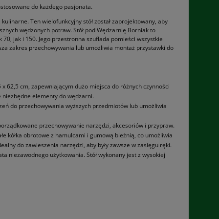
dostosowane do każdego pasjonata.
kulinarne. Ten wielofunkcyjny stół został zaprojektowany, aby
sznych wędzonych potraw. Stół pod Wędzarnię Borniak to
0, jak i 150. Jego przestronna szuflada pomieści wszystkie
ększa zakres przechowywania lub umożliwia montaż przystawki do
 x 62,5 cm, zapewniającym dużo miejsca do różnych czynności
e niezbędne elementy do wędzarni.
trzeń do przechowywania wyższych przedmiotów lub umożliwia
orządkowane przechowywanie narzędzi, akcesoriów i przypraw.
ałe kółka obrotowe z hamulcami i gumową bieżnią, co umożliwia
ealny do zawieszenia narzędzi, aby były zawsze w zasięgu ręki.
ata niezawodnego użytkowania. Stół wykonany jest z wysokiej