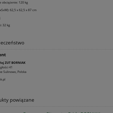
 obciążenie: 120 kg
SxW): 62,5 x 62,5 x 87 cm
g
: 32 kg
ieczeństwo
ent
rlej ZUT BORNIAK
egłości 41
e Sulinowo, Polska
k.pl
ukty powiązane