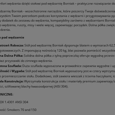
fort wędzenia dzięki stołowi pod wędzarnię Borniak – praktyczne rozwiązanie 
dzarnię Borniak - wszechstronne narzędzie, które poszerzy Twoje doświadczenia 
zystkim Twoim potrzebom podczas korzystania z wędzarni i przygotowywania py
y dodatek do zestawu do wędzenia, kompatybilny zarówno z wędzarniami Borniak 7
o wędzenia, ruszty, misy i wiele więcej, zapewniając porządek. Dolna półka zwi
dzenia.
u pod wędzarnie
strzeń Robocza:
Stół pod wędzarnię Borniak dysponuje blatem o wymiarach 62,5
gotowawczych. Z imponującą nośnością 120 kg, blat pozwala pomieścić wszystki
a Dolna Półka:
Solidna dolna półka z tylną poprzeczką oferuje wygodną przes
aż przystawki do zimnego wędzenia.
mna Szuflada:
Duża szuflada wyposażona w prowadnice zapewnia wygodne i up
lność i Wygoda:
Stół pod wędzarnię Borniak wyposażony jest w cztery wytrzym
e przemieszczanie stołu. Dodatkowo, stół zawiera wieszak z trzema haczykami, id
ła Konstrukcja:
Wytrzymała konstrukcja stołu i materiały premium zapewniają l
ści, szlifowanej blachy kwasoodpornej (AISI 304).
NICZNE:
NOX 1.4301 ANSI 304
ność: Smokers 70 and 150