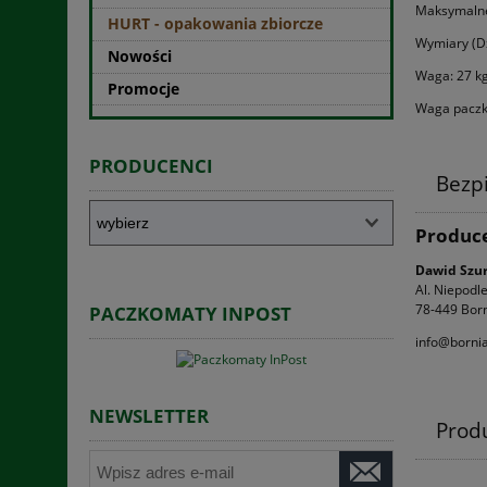
Maksymalne
HURT - opakowania zbiorcze
Wymiary (Dx
Nowości
Waga: 27 k
Promocje
Waga paczki
PRODUCENCI
Bezp
Produc
Dawid Szu
Al. Niepodl
78-449 Born
PACZKOMATY INPOST
info@bornia
NEWSLETTER
Prod