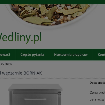
pować?
Częste pytania
Hurtownia przypraw
Kon
e BORNIAK
d wędzarnie BORNIAK
Dostępność
Cena brut
Cena netto: