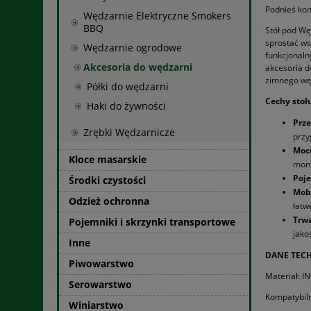
Podnieś kom
Wędzarnie Elektryczne Smokers
BBQ
Stół pod Wę
sprostać ws
Wędzarnie ogrodowe
funkcjonaln
Akcesoria do wędzarni
akcesoria d
zimnego wę
Półki do wędzarni
Cechy stoł
Haki do żywności
Prze
Zrębki Wędzarnicze
przy
Mocn
Kloce masarskie
mont
Poje
Środki czystości
Mobi
Odzież ochronna
łatw
Trwa
Pojemniki i skrzynki transportowe
jako
Inne
DANE TECH
Piwowarstwo
Materiał: I
Serowarstwo
Kompatybil
Winiarstwo