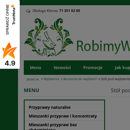
v
SPRAWDŹ OPINIE
Obsługa Klienta
71
351 62 60
4.9
Menu
Nowości
Promocje
Jak ku
»
»
»
Wędzarnie
Akcesoria do wędzarni
Stół pod wędzarni
Jesteś w:
Stół po
MENU
Przyprawy naturalne
Mieszanki przypraw i koncentraty
Mieszanki przypraw bez
glutaminianu