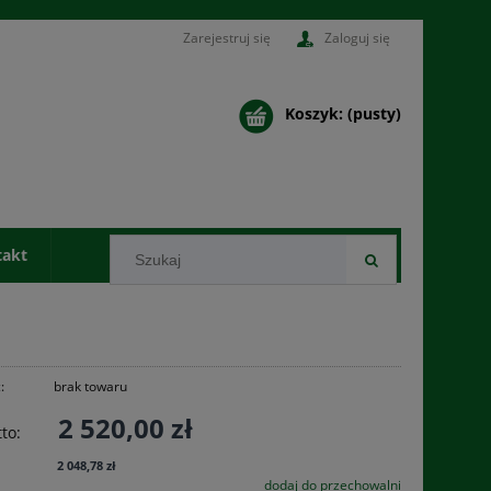
Zarejestruj się
Zaloguj się
Koszyk:
(pusty)
takt
:
brak towaru
2 520,00 zł
to:
2 048,78 zł
dodaj do przechowalni