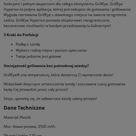
funkcjami i pełnym wsparciem dla całego ekosystemu GrillEye. GrillEye
Hyperion to jedyna aplikacja, której potrzebujesz do gotowania i grillowania.
Wygoda sterowania GrillEye z dowolnego miejsca na świecie to ogromna
zaleta. GrillEye Hyperion pozwala eksplorować nieograniczone,
bezstresowe możliwości w każdym przedsięwzięciu kulinarnym!
3 Kroki do Perfekcji
Podłącz sondę
Wybierz rodzaj mięsa i poziom upieczenia
Twoje jedzenie jest gotowe
Umiejętność grillownia bez potrzebnej wiedzy?
GrillEye® zna temperaturę, która dostarczy Ci wymarzone danie!
Wskazówki dotyczące umieszczenia sondy i szacowane czasy gotowania
będą Cię prowadzić przez cały proces!
Sesje, upewnią się, że odtwarzasz każdy udany przepis!
Dane Techniczne
Materiał: Plastik
Moc: litowo-jonowa, 2500 mAh
Długość kabla: 120 cm