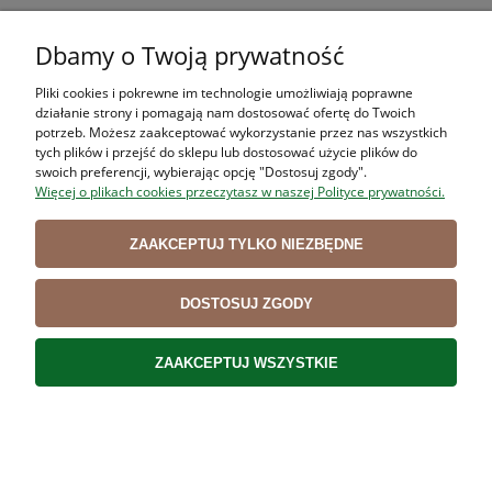
Haki do ryb Typ 21 BORNIAK 3 sztuki
50,00 zł
Dbamy o Twoją prywatność
40,65 zł
Cena netto:
Pliki cookies i pokrewne im technologie umożliwiają poprawne
działanie strony i pomagają nam dostosować ofertę do Twoich
DO KOSZYKA
potrzeb. Możesz zaakceptować wykorzystanie przez nas wszystkich
tych plików i przejść do sklepu lub dostosować użycie plików do
swoich preferencji, wybierając opcję "Dostosuj zgody".
Więcej o plikach cookies przeczytasz w naszej Polityce prywatności.
ZAAKCEPTUJ TYLKO NIEZBĘDNE
Haki do ryb Typ 20 BORNIAK 3 sztuki
DOSTOSUJ ZGODY
42,00 zł
34,15 zł
Cena netto:
ZAAKCEPTUJ WSZYSTKIE
DO KOSZYKA