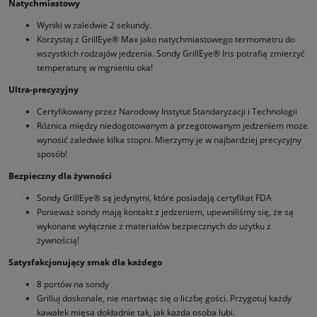
Natychmiastowy
Wyniki w zaledwie 2 sekundy.
Korzystaj z GrillEye® Max jako natychmiastowego termometru do
wszystkich rodzajów jedzenia. Sondy GrillEye® Iris potrafią zmierzyć
temperaturę w mgnieniu oka!
Ultra-precyzyjny
Certyfikowany przez Narodowy Instytut Standaryzacji i Technologii
Różnica między niedogotowanym a przegotowanym jedzeniem może
wynosić zaledwie kilka stopni. Mierzymy je w najbardziej precyzyjny
sposób!
Bezpieczny dla żywności
Sondy GrillEye® są jedynymi, które posiadają certyfikat FDA
Ponieważ sondy mają kontakt z jedzeniem, upewniliśmy się, że są
wykonane wyłącznie z materiałów bezpiecznych do użytku z
żywnością!
Satysfakcjonujący smak dla każdego
8 portów na sondy
Grilluj doskonale, nie martwiąc się o liczbę gości. Przygotuj każdy
kawałek mięsa dokładnie tak, jak każda osoba lubi.