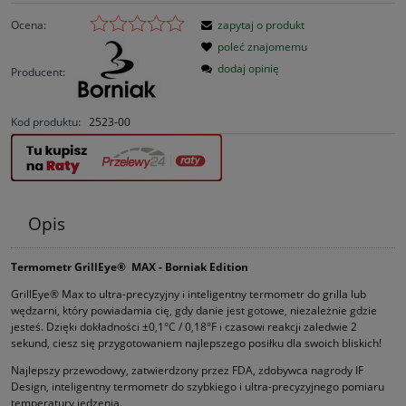
Ocena:
zapytaj o produkt
poleć znajomemu
dodaj opinię
Producent:
Kod produktu:
2523-00
Opis
Termometr GrillEye® MAX - Borniak Edition
GrillEye® Max to ultra-precyzyjny i inteligentny termometr do grilla lub
wędzarni, który powiadamia cię, gdy danie jest gotowe, niezależnie gdzie
jesteś. Dzięki dokładności ±0,1°C / 0,18°F i czasowi reakcji zaledwie 2
sekund, ciesz się przygotowaniem najlepszego posiłku dla swoich bliskich!
Najlepszy przewodowy, zatwierdzony przez FDA, zdobywca nagrody IF
Design, inteligentny termometr do szybkiego i ultra-precyzyjnego pomiaru
temperatury jedzenia.