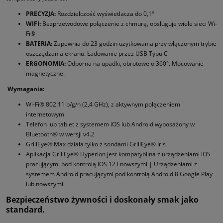
PRECYZJA:
Rozdzielczość wyświetlacza do 0,1°
WIFI:
Bezprzewodowe połączenie z chmurą, obsługuje wiele sieci Wi-
Fi®
BATERIA:
Zapewnia do 23 godzin użytkowania przy włączonym trybie
oszczędzania ekranu. Ładowanie przez USB Typu C
ERGONOMIA:
Odporna na upadki, obrotowe o 360°. Mocowanie
magnetyczne.
Wymagania:
Wi-Fi® 802.11 b/g/n (2,4 GHz), z aktywnym połączeniem
internetowym
Telefon lub tablet z systemem iOS lub Android wyposażony w
Bluetooth® w wersji v4.2
GrillEye® Max działa tylko z sondami GrillEye® Iris
Aplikacja GrillEye® Hyperion jest kompatybilna z urządzeniami iOS
pracującymi pod kontrolą iOS 12 i nowszymi | Urządzeniami z
systemem Android pracującymi pod kontrolą Android 8 Google Play
lub nowszymi
Bezpieczeństwo żywności i doskonały smak jako
standard.