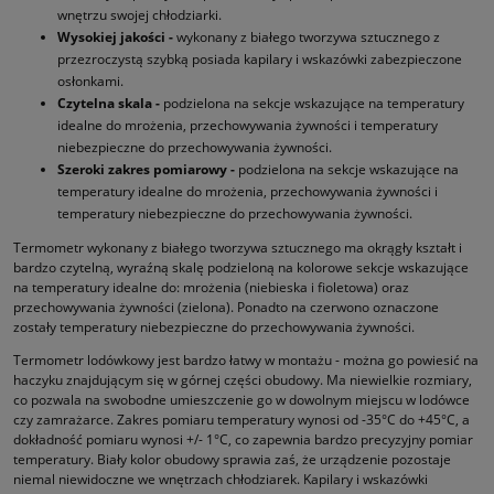
wnętrzu swojej chłodziarki.
Wysokiej jakości -
wykonany z białego tworzywa sztucznego z
przezroczystą szybką posiada kapilary i wskazówki zabezpieczone
osłonkami.
Czytelna skala -
podzielona na sekcje wskazujące na temperatury
idealne do mrożenia, przechowywania żywności i temperatury
niebezpieczne do przechowywania żywności.
Szeroki zakres pomiarowy -
podzielona na sekcje wskazujące na
temperatury idealne do mrożenia, przechowywania żywności i
temperatury niebezpieczne do przechowywania żywności.
Termometr wykonany z białego tworzywa sztucznego ma okrągły kształt i
bardzo czytelną, wyraźną skalę podzieloną na kolorowe sekcje wskazujące
na temperatury idealne do: mrożenia (niebieska i fioletowa) oraz
przechowywania żywności (zielona). Ponadto na czerwono oznaczone
zostały temperatury niebezpieczne do przechowywania żywności.
Termometr lodówkowy jest bardzo łatwy w montażu - można go powiesić na
haczyku znajdującym się w górnej części obudowy. Ma niewielkie rozmiary,
co pozwala na swobodne umieszczenie go w dowolnym miejscu w lodówce
czy zamrażarce. Zakres pomiaru temperatury wynosi od -35°C do +45°C, a
dokładność pomiaru wynosi +/- 1°C, co zapewnia bardzo precyzyjny pomiar
temperatury. Biały kolor obudowy sprawia zaś, że urządzenie pozostaje
niemal niewidoczne we wnętrzach chłodziarek. Kapilary i wskazówki