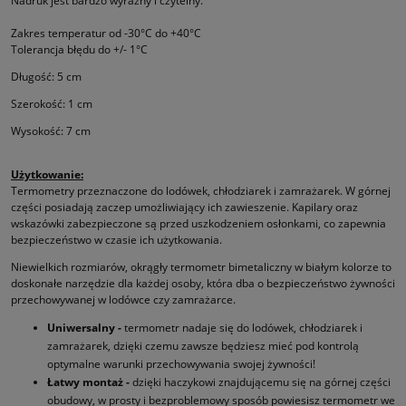
Nadruk jest bardzo wyraźny i czytelny.
Zakres temperatur od -30°C do +40°C
Tolerancja błędu do +/- 1°C
Długość: 5 cm
Szerokość: 1 cm
Wysokość: 7 cm
Użytkowanie:
Termometry przeznaczone do lodówek, chłodziarek i zamrażarek. W górnej
części posiadają zaczep umożliwiający ich zawieszenie. Kapilary oraz
wskazówki zabezpieczone są przed uszkodzeniem osłonkami, co zapewnia
bezpieczeństwo w czasie ich użytkowania.
Niewielkich rozmiarów, okrągły termometr bimetaliczny w białym kolorze to
doskonałe narzędzie dla każdej osoby, która dba o bezpieczeństwo żywności
przechowywanej w lodówce czy zamrażarce.
Uniwersalny -
termometr nadaje się do lodówek, chłodziarek i
zamrażarek, dzięki czemu zawsze będziesz mieć pod kontrolą
optymalne warunki przechowywania swojej żywności!
Łatwy montaż -
dzięki haczykowi znajdującemu się na górnej części
obudowy, w prosty i bezproblemowy sposób powiesisz termometr we