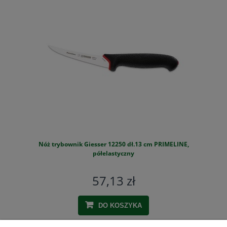
Nóż trybownik Giesser 12250 dł.13 cm PRIMELINE,
S
półelastyczny
57,13 zł
DO KOSZYKA