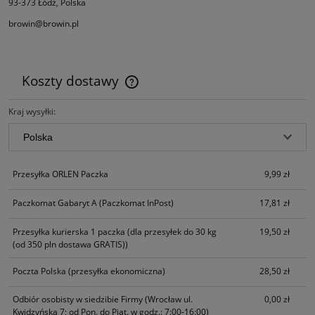
93-373 Łódź, Polska
browin@browin.pl
Koszty dostawy
Cena nie zawiera ewentualnych kosztów płatności
Kraj wysyłki:
Przesyłka ORLEN Paczka
9,99 zł
Paczkomat Gabaryt A
(Paczkomat InPost)
17,81 zł
Przesyłka kurierska 1 paczka
(dla przesyłek do 30 kg
19,50 zł
(od 350 pln dostawa GRATIS))
Poczta Polska
(przesyłka ekonomiczna)
28,50 zł
Odbiór osobisty w siedzibie Firmy
(Wrocław ul.
0,00 zł
Kwidzyńska 7; od Pon. do Piąt. w godz.: 7:00-16:00)