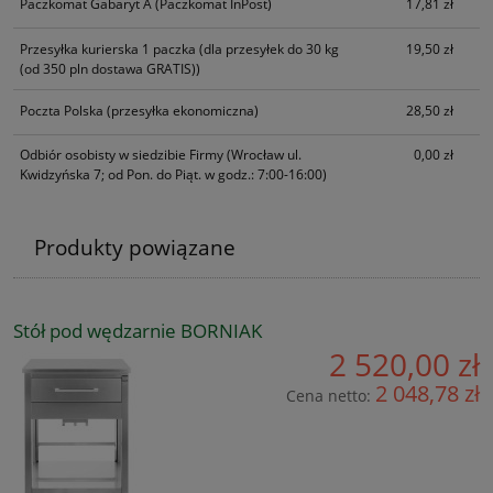
Paczkomat Gabaryt A
(Paczkomat InPost)
17,81 zł
Przesyłka kurierska 1 paczka
(dla przesyłek do 30 kg
19,50 zł
(od 350 pln dostawa GRATIS))
Poczta Polska
(przesyłka ekonomiczna)
28,50 zł
Odbiór osobisty w siedzibie Firmy
(Wrocław ul.
0,00 zł
Kwidzyńska 7; od Pon. do Piąt. w godz.: 7:00-16:00)
Produkty powiązane
Stół pod wędzarnie BORNIAK
2 520,00 zł
2 048,78 zł
Cena netto: