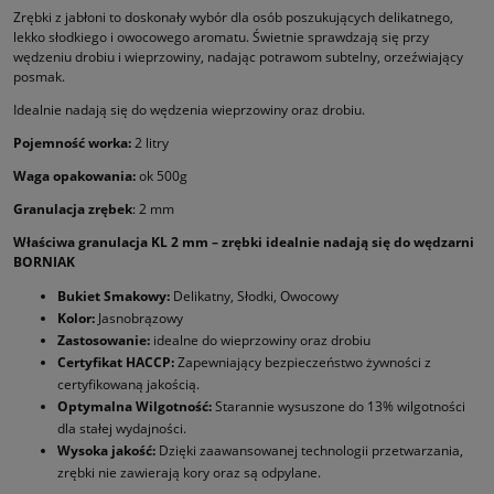
Zrębki z jabłoni to doskonały wybór dla osób poszukujących delikatnego,
lekko słodkiego i owocowego aromatu. Świetnie sprawdzają się przy
wędzeniu drobiu i wieprzowiny, nadając potrawom subtelny, orzeźwiający
posmak.
Idealnie nadają się do wędzenia wieprzowiny oraz drobiu.
Pojemność worka:
2 litry
Waga opakowania:
ok 500g
Granulacja zrębek
: 2 mm
Właściwa granulacja KL 2 mm – zrębki idealnie nadają się do wędzarni
BORNIAK
Bukiet Smakowy:
Delikatny, Słodki, Owocowy
Kolor:
Jasnobrązowy
Zastosowanie:
idealne do wieprzowiny oraz drobiu
Certyfikat HACCP:
Zapewniający bezpieczeństwo żywności z
certyfikowaną jakością.
Optymalna Wilgotność:
Starannie wysuszone do 13% wilgotności
dla stałej wydajności.
Wysoka jakość:
Dzięki zaawansowanej technologii przetwarzania,
zrębki nie zawierają kory oraz są odpylane.