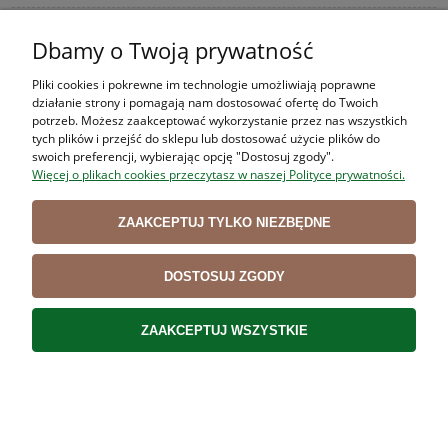
Dbamy o Twoją prywatność
Zrębki do wędzenia i grillowania CZEREŚNIA 450g
Pliki cookies i pokrewne im technologie umożliwiają poprawne
9,95 zł
działanie strony i pomagają nam dostosować ofertę do Twoich
potrzeb. Możesz zaakceptować wykorzystanie przez nas wszystkich
8,09 zł
Cena netto:
tych plików i przejść do sklepu lub dostosować użycie plików do
swoich preferencji, wybierając opcję "Dostosuj zgody".
DO KOSZYKA
Więcej o plikach cookies przeczytasz w naszej Polityce prywatności.
ZAAKCEPTUJ TYLKO NIEZBĘDNE
DOSTOSUJ ZGODY
Zrębki do wędzenia i grillowania ŚLIWA 450g
ZAAKCEPTUJ WSZYSTKIE
9,95 zł
8,09 zł
Cena netto:
DO KOSZYKA