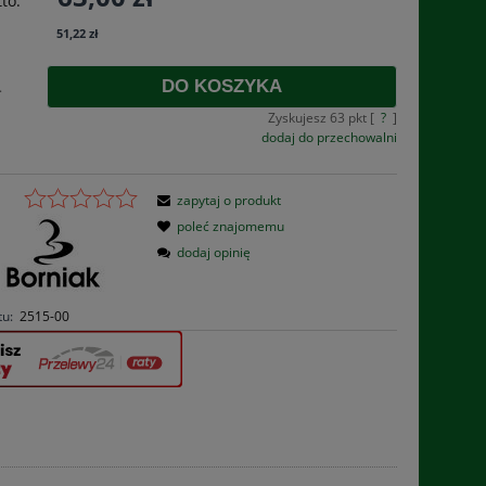
to:
płatności
51,22 zł
DO KOSZYKA
.
Zyskujesz
63
pkt [
?
]
dodaj do przechowalni
zapytaj o produkt
poleć znajomemu
dodaj opinię
tu:
2515-00