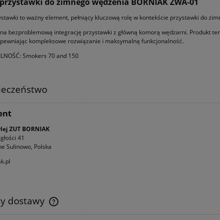
 przystawki do zimnego wędzenia BORNIAK ZWA-01
ystawki to ważny element, pełniący kluczową rolę w kontekście przystawki do zi
na bezproblemową integrację przystawki z główną komorą wędzarni. Produkt ten
apewniając kompleksowe rozwiązanie i maksymalną funkcjonalność.
LNOŚĆ: Smokers 70 and 150
ieczeństwo
ent
rlej ZUT BORNIAK
egłości 41
e Sulinowo, Polska
k.pl
ty dostawy