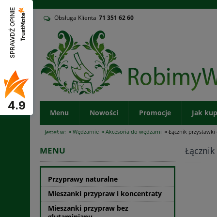
v
SPRAWDŹ OPINIE
Obsługa Klienta
71
351 62 60
4.9
Menu
Nowości
Promocje
Jak ku
»
»
»
Wędzarnie
Akcesoria do wędzarni
Łącznik przystawk
Jesteś w:
Łącznik
MENU
Przyprawy naturalne
Mieszanki przypraw i koncentraty
Mieszanki przypraw bez
glutaminianu