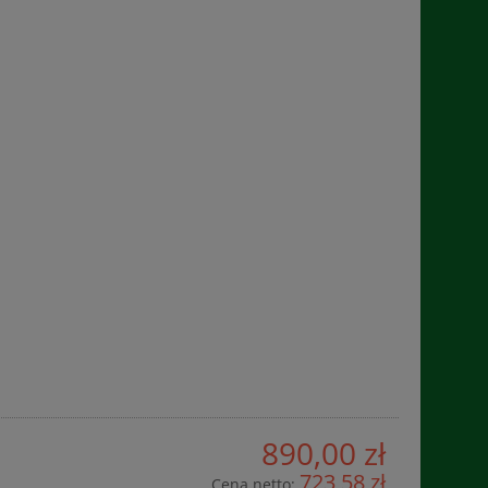
890,00 zł
723,58 zł
Cena netto: