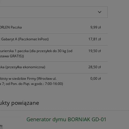
:
Cena nie zawiera ewentualnych kosztów
płatności
 ORLEN Paczka
9,99 zł
 Gabaryt A
(Paczkomat InPost)
17,81 zł
kurierska 1 paczka
(dla przesyłek do 30 kg (od
19,50 zł
stawa GRATIS))
ska
(przesyłka ekonomiczna)
28,50 zł
bisty w siedzibie Firmy
(Wrocław ul.
0,00 zł
 7; od Pon. do Piąt. w godz.: 7:00-16:00)
ukty powiązane
Generator dymu BORNIAK GD-01