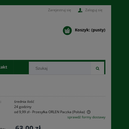
Zarejestruj się
Zaloguj się
Koszyk:
(pusty)
takt
:
średnia ilość
24 godziny
od 9,99 zł
- Przesyłka ORLEN Paczka
(Polska)
sprawdź formy dostawy
Cena nie zawiera ewentualnych kosztów
63,00 zł