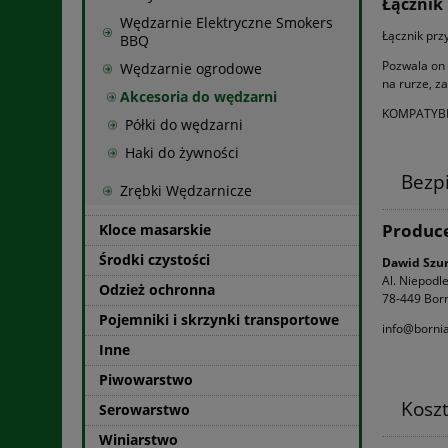
Łącznik
Wędzarnie Elektryczne Smokers
Łącznik prz
BBQ
Pozwala on 
Wędzarnie ogrodowe
na rurze, z
Akcesoria do wędzarni
KOMPATYBI
Półki do wędzarni
Haki do żywności
Bezp
Zrębki Wędzarnicze
Produc
Kloce masarskie
Środki czystości
Dawid Szu
Al. Niepodl
Odzież ochronna
78-449 Born
Pojemniki i skrzynki transportowe
info@bornia
Inne
Piwowarstwo
Kosz
Serowarstwo
Winiarstwo