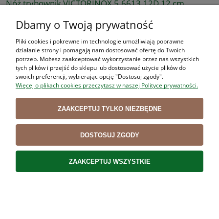
Nóż trybownik VICTORINOX 5.6613.12D 12 cm,
elastyczny DUAL GRIP
Dbamy o Twoją prywatność
63,50 zł
Pliki cookies i pokrewne im technologie umożliwiają poprawne
51,63 zł
Cena netto:
działanie strony i pomagają nam dostosować ofertę do Twoich
potrzeb. Możesz zaakceptować wykorzystanie przez nas wszystkich
DO KOSZYKA
tych plików i przejść do sklepu lub dostosować użycie plików do
swoich preferencji, wybierając opcję "Dostosuj zgody".
Więcej o plikach cookies przeczytasz w naszej Polityce prywatności.
ZAAKCEPTUJ TYLKO NIEZBĘDNE
DOSTOSUJ ZGODY
Nóż trybownik VICTORINOX 5.6613.15D 15 cm,
elastyczny DUAL GRIP
ZAAKCEPTUJ WSZYSTKIE
69,22 zł
56,28 zł
Cena netto:
DO KOSZYKA