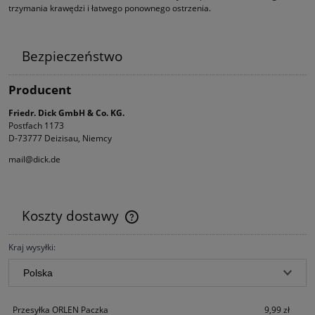
trzymania krawędzi i łatwego ponownego ostrzenia.
Bezpieczeństwo
Producent
Friedr. Dick GmbH & Co. KG.
Postfach 1173
D-73777 Deizisau, Niemcy
mail@dick.de
Koszty dostawy
Cena nie zawiera ewentualnych kosztów płatności
Kraj wysyłki:
Przesyłka ORLEN Paczka
9,99 zł