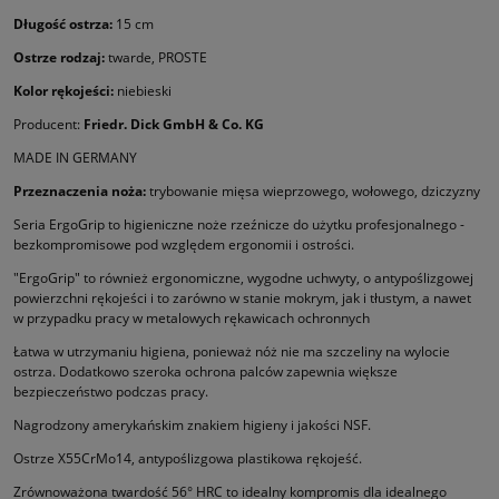
Długość ostrza:
15 cm
Ostrze rodzaj:
twarde, PROSTE
Kolor rękojeści:
niebieski
Producent:
Friedr. Dick GmbH & Co. KG
MADE IN GERMANY
Przeznaczenia noża:
trybowanie mięsa wieprzowego, wołowego, dziczyzny
Seria ErgoGrip to higieniczne noże rzeźnicze do użytku profesjonalnego -
bezkompromisowe pod względem ergonomii i ostrości.
"ErgoGrip" to również ergonomiczne, wygodne uchwyty, o antypoślizgowej
powierzchni rękojeści i to zarówno w stanie mokrym, jak i tłustym, a nawet
w przypadku pracy w metalowych rękawicach ochronnych
Łatwa w utrzymaniu higiena, ponieważ nóż nie ma szczeliny na wylocie
ostrza. Dodatkowo szeroka ochrona palców zapewnia większe
bezpieczeństwo podczas pracy.
Nagrodzony amerykańskim znakiem higieny i jakości NSF.
Ostrze X55CrMo14, antypoślizgowa plastikowa rękojeść.
Zrównoważona twardość 56° HRC to idealny kompromis dla idealnego