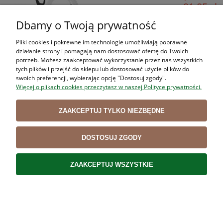
91,05 zł
Cena netto:
Dbamy o Twoją prywatność
DO KOSZYKA
Pliki cookies i pokrewne im technologie umożliwiają poprawne
działanie strony i pomagają nam dostosować ofertę do Twoich
potrzeb. Możesz zaakceptować wykorzystanie przez nas wszystkich
Podstawka do ostrzałek RAPID STEEL HYPERDRILL,
tych plików i przejść do sklepu lub dostosować użycie plików do
swoich preferencji, wybierając opcję "Dostosuj zgody".
Więcej o plikach cookies przeczytasz w naszej Polityce prywatności.
ACTION, POLISH, CZARNA
89,91 zł
ZAAKCEPTUJ TYLKO NIEZBĘDNE
73,10 zł
Cena netto:
DO KOSZYKA
DOSTOSUJ ZGODY
ZAAKCEPTUJ WSZYSTKIE
Stalka DICKORON , POLISHED, owalna, 30 cm, DICK
75503300, niebieska
369,00 zł