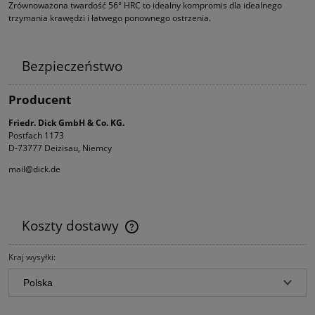
Zrównoważona twardość 56° HRC to idealny kompromis dla idealnego
trzymania krawędzi i łatwego ponownego ostrzenia.
Bezpieczeństwo
Producent
Friedr. Dick GmbH & Co. KG.
Postfach 1173
D-73777 Deizisau, Niemcy
mail@dick.de
Koszty dostawy
Cena nie zawiera ewentualnych kosztów płatności
Kraj wysyłki: