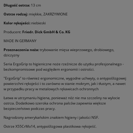
Długość ostrza:
13 cm
Ostrze rodzaj:
miękkie, ZAKRZYWIONE
Kolor rękojeści:
niebieski
Producent:
Friedr. Dick GmbH & Co. KG
MADE IN GERMANY
Przeznaczenia noża:
trybowanie mięsa wieprzowego, drobiowego,
dziczyzny
Seria ErgoGrip to higieniczne noże rzeźnicze do użytku profesjonalnego -
bezkompromisowe pod względem ergonomii i ostrości.
"ErgoGrip" to również ergonomiczne, wygodne uchwyty, o antypoślizgowej
powierzchni rękojeści i to zarówno w stanie mokrym, jak i tłustym, a nawet
w przypadku pracy w metalowych rękawicach ochronnych
Łatwa w utrzymaniu higiena, ponieważ nóż nie ma szczeliny na wylocie
ostrza. Dodatkowo szeroka ochrona palców zapewnia większe
bezpieczeństwo podczas pracy.
Nagrodzony amerykańskim znakiem higieny i jakości NSF.
Ostrze X55CrMo14, antypoślizgowa plastikowa rękojeść.