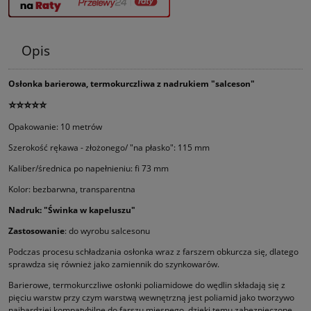
Opis
Osłonka barierowa, termokurczliwa z nadrukiem "salceson"
⭐⭐⭐⭐⭐
Opakowanie: 10 metrów
Szerokość rękawa - złożonego/ "na płasko": 115 mm
Kaliber/średnica po napełnieniu: fi 73 mm
Kolor: bezbarwna, transparentna
Nadruk: "Świnka w kapeluszu"
Zastosowanie
: do wyrobu salcesonu
Podczas procesu schładzania osłonka wraz z farszem obkurcza się, dlatego
sprawdza się również jako zamiennik do szynkowarów.
Barierowe, termokurczliwe osłonki poliamidowe do wędlin składają się z
pięciu warstw przy czym warstwą wewnętrzną jest poliamid jako tworzywo
najbardziej kompatybilne do farszu mięsnego, dzięki temu zabezpieczone