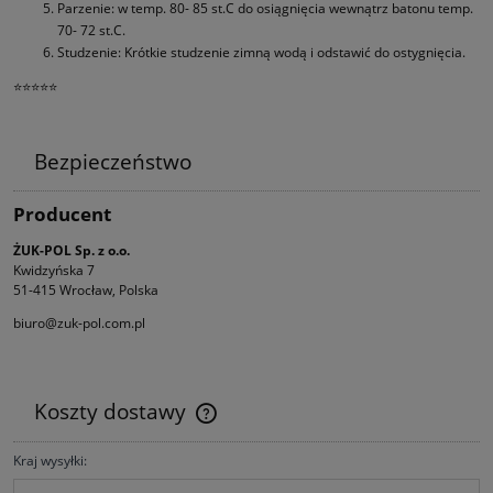
Parzenie: w temp. 80- 85 st.C do osiągnięcia wewnątrz batonu temp.
70- 72 st.C.
Studzenie: Krótkie studzenie zimną wodą i odstawić do ostygnięcia.
⭐⭐⭐⭐⭐
Bezpieczeństwo
Producent
ŻUK-POL Sp. z o.o.
Kwidzyńska 7
51-415 Wrocław, Polska
biuro@zuk-pol.com.pl
Koszty dostawy
Cena nie zawiera ewentualnych kosztów płatności
Kraj wysyłki: