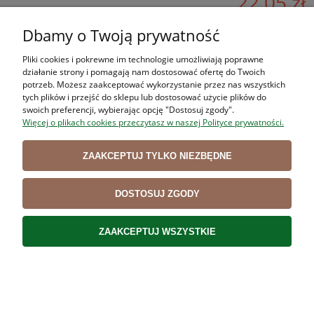
22,05 zł
17,93 zł
Cena netto:
Dbamy o Twoją prywatność
DO KOSZYKA
Pliki cookies i pokrewne im technologie umożliwiają poprawne
działanie strony i pomagają nam dostosować ofertę do Twoich
potrzeb. Możesz zaakceptować wykorzystanie przez nas wszystkich
tych plików i przejść do sklepu lub dostosować użycie plików do
swoich preferencji, wybierając opcję "Dostosuj zgody".
Więcej o plikach cookies przeczytasz w naszej Polityce prywatności.
Osłonka białkowa JASNA fi 55 opakowanie 10m
ZAAKCEPTUJ TYLKO NIEZBĘDNE
22,50 zł
18,29 zł
Cena netto:
DOSTOSUJ ZGODY
DO KOSZYKA
ZAAKCEPTUJ WSZYSTKIE