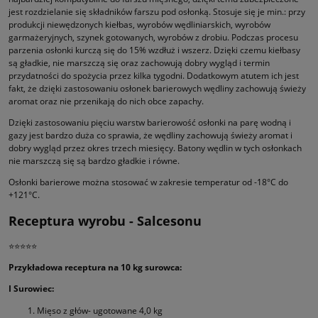
jest rozdzielanie się składników farszu pod osłonką. Stosuje się je min.: przy
produkcji niewędzonych kiełbas, wyrobów wędliniarskich, wyrobów
garmażeryjnych, szynek gotowanych, wyrobów z drobiu. Podczas procesu
parzenia osłonki kurczą się do 15% wzdłuż i wszerz. Dzięki czemu kiełbasy
są gładkie, nie marszczą się oraz zachowują dobry wygląd i termin
przydatności do spożycia przez kilka tygodni. Dodatkowym atutem ich jest
fakt, że dzięki zastosowaniu osłonek barierowych wędliny zachowują świeży
aromat oraz nie przenikają do nich obce zapachy.
Dzięki zastosowaniu pięciu warstw barierowość osłonki na parę wodną i
gazy jest bardzo duża co sprawia, że wędliny zachowują świeży aromat i
dobry wygląd przez okres trzech miesięcy. Batony wędlin w tych osłonkach
nie marszczą się są bardzo gładkie i równe.
Osłonki barierowe można stosować w zakresie temperatur od -18°C do
+121°C.
Receptura wyrobu - Salcesonu
⭐⭐⭐⭐⭐
Przykładowa receptura na 10 kg surowca:
I Surowiec:
Mięso z głów- ugotowane 4,0 kg