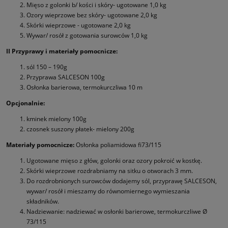
Mięso z golonki b/ kości i skóry- ugotowane 1,0 kg
Ozory wieprzowe bez skóry- ugotowane 2,0 kg
Skórki wieprzowe - ugotowane 2,0 kg
Wywar/ rosół z gotowania surowców 1,0 kg
II Przyprawy i materiały pomocnicze:
sól 150 – 190g
Przyprawa SALCESON 100g
Osłonka barierowa, termokurczliwa 10 m
Opcjonalnie:
kminek mielony 100g
czosnek suszony płatek- mielony 200g
Materiały pomocnicze:
Osłonka poliamidowa fi73/115
Ugotowane mięso z głów, golonki oraz ozory pokroić w kostkę.
Skórki wieprzowe rozdrabniamy na sitku o otworach 3 mm.
Do rozdrobnionych surowców dodajemy sól, przyprawę SALCESON,
wywar/ rosół i mieszamy do równomiernego wymieszania
składników.
Nadziewanie: nadziewać w osłonki barierowe, termokurczliwe Ø
73/115