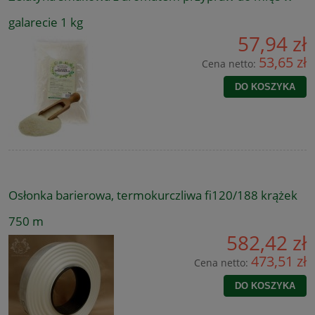
galarecie 1 kg
57,94 zł
53,65 zł
Cena netto:
DO KOSZYKA
Osłonka barierowa, termokurczliwa fi120/188 krążek
750 m
582,42 zł
473,51 zł
Cena netto:
DO KOSZYKA