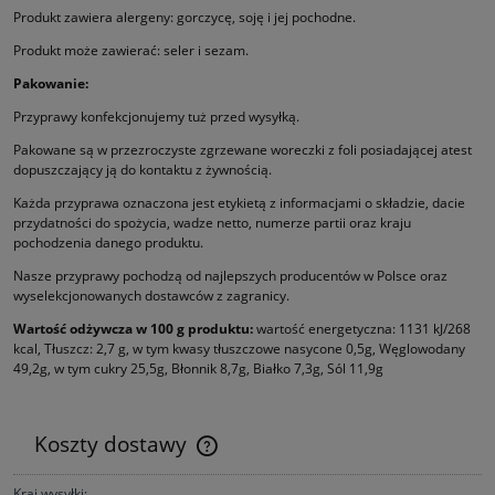
Produkt zawiera alergeny: gorczycę, soję i jej pochodne.
Produkt może zawierać: seler i sezam.
Pakowanie:
Przyprawy konfekcjonujemy tuż przed wysyłką.
Pakowane są w przezroczyste zgrzewane woreczki z foli posiadającej atest
dopuszczający ją do kontaktu z żywnością.
Każda przyprawa oznaczona jest etykietą z informacjami o składzie, dacie
przydatności do spożycia, wadze netto, numerze partii oraz kraju
pochodzenia danego produktu.
Nasze przyprawy pochodzą od najlepszych producentów w Polsce oraz
wyselekcjonowanych dostawców z zagranicy.
Wartość odżywcza w 100 g produktu:
wartość energetyczna: 1131 kJ/268
kcal, Tłuszcz: 2,7 g, w tym kwasy tłuszczowe nasycone 0,5g, Węglowodany
49,2g, w tym cukry 25,5g, Błonnik 8,7g, Białko 7,3g, Sól 11,9g
Koszty dostawy
Cena nie zawiera ewentualnych kosztów płatności
Kraj wysyłki: