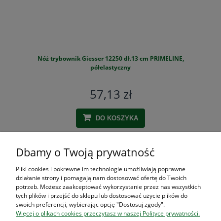
Nóż trybownik Giesser 12250 dł.13 cm PRIMELINE,
S
półelastyczny
57,13 zł
DO KOSZYKA
Dbamy o Twoją prywatność
ZAKUPY
Pliki cookies i pokrewne im technologie umożliwiają poprawne
działanie strony i pomagają nam dostosować ofertę do Twoich
POMOC
potrzeb. Możesz zaakceptować wykorzystanie przez nas wszystkich
tych plików i przejść do sklepu lub dostosować użycie plików do
swoich preferencji, wybierając opcję "Dostosuj zgody".
MOJE KONTO
Więcej o plikach cookies przeczytasz w naszej Polityce prywatności.