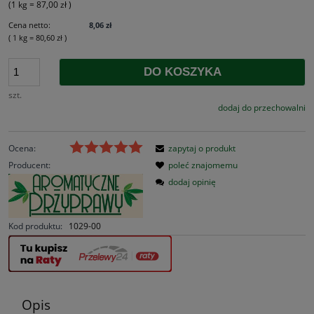
(1
kg
=
87,00 zł
)
Cena netto:
8,06 zł
( 1
kg
=
80,60 zł
)
DO KOSZYKA
szt.
dodaj do przechowalni
Ocena:
zapytaj o produkt
Producent:
poleć znajomemu
dodaj opinię
Kod produktu:
1029-00
Opis