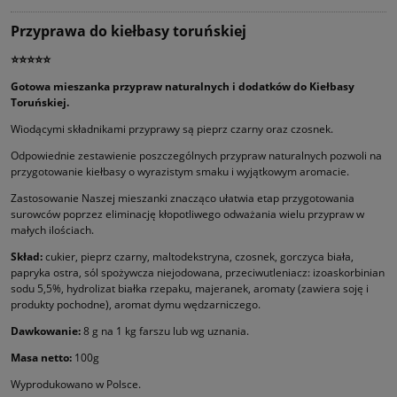
Przyprawa do kiełbasy toruńskiej
⭐⭐⭐⭐⭐
Gotowa mieszanka przypraw naturalnych i dodatków do Kiełbasy
Toruńskiej.
Wiodącymi składnikami przyprawy są pieprz czarny oraz czosnek.
Odpowiednie zestawienie poszczególnych przypraw naturalnych pozwoli na
przygotowanie kiełbasy o wyrazistym smaku i wyjątkowym aromacie.
Zastosowanie Naszej mieszanki znacząco ułatwia etap przygotowania
surowców poprzez eliminację kłopotliwego odważania wielu przypraw w
małych ilościach.
Skład:
cukier, pieprz czarny, maltodekstryna, czosnek, gorczyca biała,
papryka ostra, sól spożywcza niejodowana, przeciwutleniacz: izoaskorbinian
sodu 5,5%, hydrolizat białka rzepaku, majeranek, aromaty (zawiera soję i
produkty pochodne), aromat dymu wędzarniczego.
Dawkowanie:
8 g na 1 kg farszu lub wg uznania.
Masa netto:
100g
Wyprodukowano w Polsce.