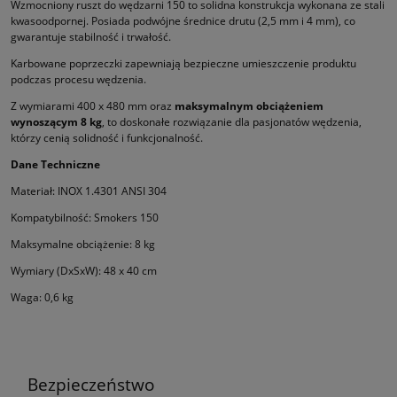
Wzmocniony ruszt do wędzarni 150 to solidna konstrukcja wykonana ze stali
kwasoodpornej. Posiada podwójne średnice drutu (2,5 mm i 4 mm), co
gwarantuje stabilność i trwałość.
Karbowane poprzeczki zapewniają bezpieczne umieszczenie produktu
podczas procesu wędzenia.
Z wymiarami 400 x 480 mm oraz
maksymalnym obciążeniem
wynoszącym 8 kg
, to doskonałe rozwiązanie dla pasjonatów wędzenia,
którzy cenią solidność i funkcjonalność.
Dane Techniczne
Materiał: INOX 1.4301 ANSI 304
Kompatybilność: Smokers 150
Maksymalne obciążenie: 8 kg
Wymiary (DxSxW): 48 x 40 cm
Waga: 0,6 kg
Bezpieczeństwo