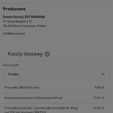
Producent
Dawid Szurlej ZUT BORNIAK
Al. Niepodległości 41
78-449 Borne Sulinowo, Polska
info@borniak.pl
Koszty dostawy
Cena nie zawiera ewentualnych kosztów płatności
Kraj wysyłki:
Przesyłka ORLEN Paczka
9,99 zł
Paczkomat Gabaryt A
(Paczkomat InPost)
17,81 zł
Przesyłka kurierska 1 paczka
(dla przesyłek do 30 kg
19,50 zł
(od 350 pln dostawa GRATIS))