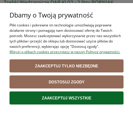
Zrębki Wędzarnicze DĄB KL02 - 2 litry BORNIAK
10,50 zł
Dbamy o Twoją prywatność
8,54 zł
Cena netto:
Pliki cookies i pokrewne im technologie umożliwiają poprawne
DO KOSZYKA
działanie strony i pomagają nam dostosować ofertę do Twoich
potrzeb. Możesz zaakceptować wykorzystanie przez nas wszystkich
tych plików i przejść do sklepu lub dostosować użycie plików do
swoich preferencji, wybierając opcję "Dostosuj zgody".
Więcej o plikach cookies przeczytasz w naszej Polityce prywatności.
ZAAKCEPTUJ TYLKO NIEZBĘDNE
Zrębki Wędzarnicze DĄB KL02 - 10 litrów BORNIAK
44,90 zł
DOSTOSUJ ZGODY
36,50 zł
Cena netto:
ZAAKCEPTUJ WSZYSTKIE
DO KOSZYKA