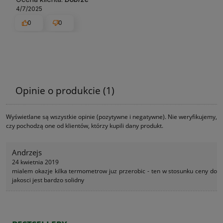
4/7/2025
0
0
Opinie o produkcie (1)
Wyświetlane są wszystkie opinie (pozytywne i negatywne). Nie weryfikujemy,
czy pochodzą one od klientów, którzy kupili dany produkt.
Andrzejs
24 kwietnia 2019
mialem okazje kilka termometrow juz przerobic - ten w stosunku ceny do
jakosci jest bardzo solidny