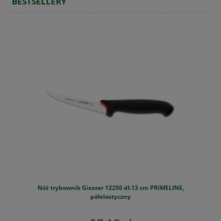
BESTSELLERY
Nóż trybownik Giesser 12250 dł.13 cm PRIMELINE,
S
półelastyczny