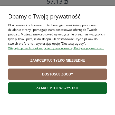
57,13 zł
DO KOSZYKA
Dbamy o Twoją prywatność
Pliki cookies i pokrewne im technologie umożliwiają poprawne
działanie strony i pomagają nam dostosować ofertę do Twoich
potrzeb. Możesz zaakceptować wykorzystanie przez nas wszystkich
ZAKUPY
tych plików i przejść do sklepu lub dostosować użycie plików do
swoich preferencji, wybierając opcję "Dostosuj zgody".
Więcej o plikach cookies przeczytasz w naszej Polityce prywatności.
POMOC
ZAAKCEPTUJ TYLKO NIEZBĘDNE
MOJE KONTO
INFORMACJE
DOSTOSUJ ZGODY
ZAAKCEPTUJ WSZYSTKIE
Użytkowanie sklepu oznacza zgodę na wykorzystywanie plików cookies.
Szczegółowe informacje w
Polityce prywatności
.