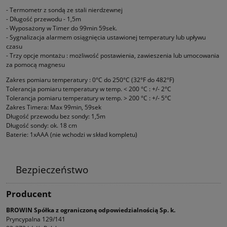
- Termometr z sondą ze stali nierdzewnej
- Długość przewodu - 1,5m
- Wyposażony w Timer do 99min 59sek.
- Sygnalizacja alarmem osiągnięcia ustawionej temperatury lub upływu
czasu
- Trzy opcje montażu : możliwość postawienia, zawieszenia lub umocowania
za pomocą magnesu
Zakres pomiaru temperatury : 0°C do 250°C (32°F do 482°F)
Tolerancja pomiaru temperatury w temp. < 200 °C : +/- 2°C
Tolerancja pomiaru temperatury w temp. > 200 °C : +/- 5°C
Zakres Timera: Max 99min, 59sek
Długość przewodu bez sondy: 1,5m
Długość sondy: ok. 18 cm
Baterie: 1xAAA (nie wchodzi w skład kompletu)
Bezpieczeństwo
Producent
BROWIN Spółka z ograniczoną odpowiedzialnością Sp. k.
Pryncypalna 129/141