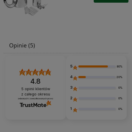
Opinie
(5)
5
80%
4
20%
4.8
3
0%
5
opinii klientów
z całego okresu
2
0%
zebranych i zweryfikowanych przez
1
0%