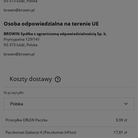
93-373 Łódź, Polska
browin@browin.pl
Osoba odpowiedzialna na terenie UE
BROWIN Spółka z ograniczoną odpowiedzialnością Sp. k.
Pryncypalna 129/141
93-373 Łódź, Polska
browin@browin.pl
Koszty dostawy
Cena nie zawiera ewentualnych kosztów płatności
Kraj wysyłki:
Przesyłka ORLEN Paczka
9,99 zł
Paczkomat Gabaryt A
(Paczkomat InPost)
17,81 zł