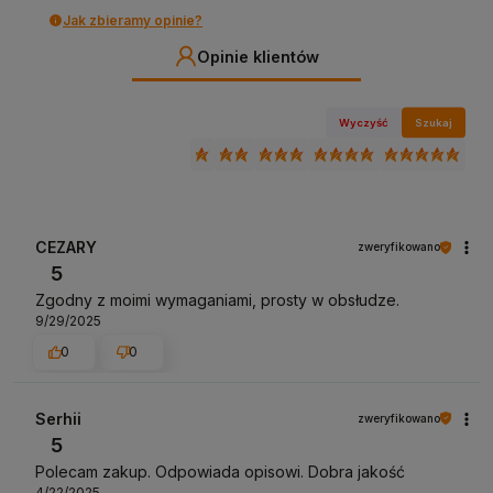
Jak zbieramy opinie?
Opinie klientów
Wyczyść
Szukaj
CEZARY
zweryfikowano
5
Zgodny z moimi wymaganiami, prosty w obsłudze.
9/29/2025
0
0
Serhii
zweryfikowano
5
Polecam zakup. Odpowiada opisowi. Dobra jakość
4/22/2025