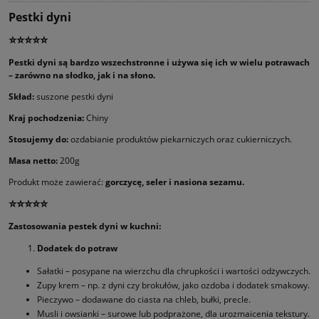
Pestki dyni
⭐⭐⭐⭐⭐
Pestki dyni są bardzo wszechstronne i używa się ich w wielu potrawach
– zarówno na słodko, jak i na słono.
Skład:
suszone pestki dyni
Kraj pochodzenia:
Chiny
Stosujemy do:
ozdabianie produktów piekarniczych oraz cukierniczych.
Masa netto:
200g
Produkt może zawierać:
gorczycę, seler i nasiona sezamu.
⭐⭐⭐⭐⭐
Zastosowania pestek dyni w kuchni:
Dodatek do potraw
Sałatki – posypane na wierzchu dla chrupkości i wartości odżywczych.
Zupy krem – np. z dyni czy brokułów, jako ozdoba i dodatek smakowy.
Pieczywo – dodawane do ciasta na chleb, bułki, precle.
Musli i owsianki – surowe lub podprażone, dla urozmaicenia tekstury.