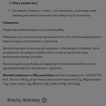
Olej z pestek dyni
Do sałatek, carpaccio, risotto – ma intensywny, orzechowy smak.
Świetny jako wykończenie dań (nie nadaje się do smażenia).
Pakowanie:
Przyprawy konfekcjonujemy tuż przed wysyłką.
Pakowane są w przezroczyste zgrzewane woreczki z foli posiadającej atest
dopuszczający ją do kontaktu z żywnością.
Każda przyprawa oznaczona jest etykietą z informacjami o składzie, dacie
przydatności do spożycia, wadze netto, numerze partii oraz kraju
pochodzenia danego produktu.
Nasze przyprawy pochodzą od najlepszych producentów w Polsce oraz
wyselekcjonowanych dostawców z zagranicy.
Wartość odżywcza w 100 g produktu:
wartość energetyczna: 2329 kJ/ 559
kcal, Tłuszcz: 49,0 g, w tym kwasy tłuszczowe nasycone 8,7g, Węglowodany
11g, w tym cukry 1,0g, Błonnik 6,0g, Białko 30,0g, Sól 0,02g
Koszty dostawy
Cena nie zawiera ewentualnych kosztów płatności