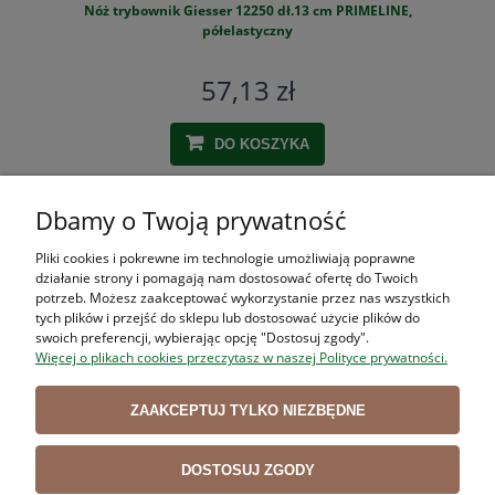
Nóż trybownik Giesser 12250 dł.13 cm PRIMELINE,
S
półelastyczny
57,13 zł
DO KOSZYKA
Dbamy o Twoją prywatność
ZAKUPY
Pliki cookies i pokrewne im technologie umożliwiają poprawne
działanie strony i pomagają nam dostosować ofertę do Twoich
POMOC
potrzeb. Możesz zaakceptować wykorzystanie przez nas wszystkich
tych plików i przejść do sklepu lub dostosować użycie plików do
swoich preferencji, wybierając opcję "Dostosuj zgody".
MOJE KONTO
Więcej o plikach cookies przeczytasz w naszej Polityce prywatności.
INFORMACJE
ZAAKCEPTUJ TYLKO NIEZBĘDNE
DOSTOSUJ ZGODY
Użytkowanie sklepu oznacza zgodę na wykorzystywanie plików cookies.