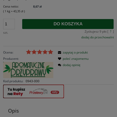
Cena netto:
8,67 zł
( 1
kg
=
43,35 zł
)
DO KOSZYKA
Zyskujesz
9
pkt [
?
]
szt.
dodaj do przechowalni
Ocena:
zapytaj o produkt
Producent:
poleć znajomemu
dodaj opinię
Kod produktu:
0943-000
Opis