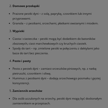
Domowe przekąski
Prażone pestki dyni – z solą, papryką, czosnkiem lub innymi
przyprawami.
Granola – z pestkami, orzechami, płatkami owsianymi i miodem.
Wypieki
Ciasta i ciasteczka – pestki mogą być dodatkiem do batoników
zbożowych, ciast marchewkowych czy kruchych ciastek.
Spody do tart – np. zmielone pestki w połączeniu z daktylami jako
baza do tart bez pieczenia.
Pesto i pasty
Pesto z pestek dyni – zamiast orzeszków piniowych, np. z natką
pietruszki, czosnkiem i oliwą.
Hummus z pestkami dyni – dodają orzechowego posmaku i gęstej
konsystencji.
Zamiennik orzechów
Dla osób uczulonych na orzechy, pestki dyni mogą być doskonałym
zamiennikiem w przepisach.