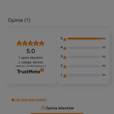
Opinie
(1)
5
100%
4
0%
5.0
3
0%
1
opinii klientów
z całego okresu
2
0%
zebranych i zweryfikowanych przez
1
0%
Jak zbieramy opinie?
Opinie klientów