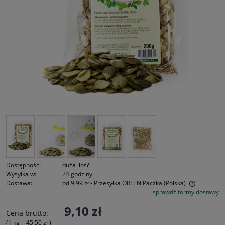
Dostępność:
duża ilość
Wysyłka w:
24 godziny
Dostawa:
od 9,99 zł
- Przesyłka ORLEN Paczka
(Polska)
sprawdź formy dostawy
Cena nie zawiera ewentualnych kosztów płatności
9,10 zł
Cena brutto:
(1
kg
=
45,50 zł
)