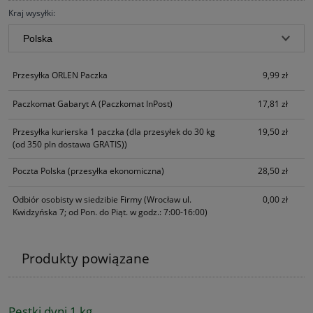
Kraj wysyłki:
Przesyłka ORLEN Paczka
9,99 zł
Paczkomat Gabaryt A
(Paczkomat InPost)
17,81 zł
Przesyłka kurierska 1 paczka
(dla przesyłek do 30 kg
19,50 zł
(od 350 pln dostawa GRATIS))
Poczta Polska
(przesyłka ekonomiczna)
28,50 zł
Odbiór osobisty w siedzibie Firmy
(Wrocław ul.
0,00 zł
Kwidzyńska 7; od Pon. do Piąt. w godz.: 7:00-16:00)
Produkty powiązane
Pestki dyni 1 kg