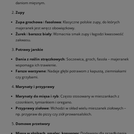
daniom mięsnym.
Zupy
Zupa grochowa
i
fasolowa
: Klasyczne polskie zupy, do których
majeranek jest wręcz obowiązkowy.
Żurek
i
barszcz biały
: Wzmacnia smak zupy i łagodzi kwasowość
zakwasu.
Potrawy jarskie
Dania z roślin strączkowych
: Soczewica, groch, fasola – majeranek
wspomaga ich trawienie.
Farsze warzywne
: Nadaje głębi potrawom z kapustą, ziemniakami
czy grzybami.
Marynaty i przyprawy
Marynaty do mięsa i ryb
: Często stosowany w mieszankach z
czosnkiem, tymiankiem i oregano.
Przyprawy ziołowe
: Wchodzi w skład wielu mieszanek ziołowych –
np. przypraw do pizzy czy ziół prowansalskich.
Domowe przetwory
Mięsa w słoikach
,
smalec
,
konserwy
: Dodawany dla przedłużenia