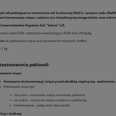
zyli sól peklująca) to mieszanina soli kuchennej (NaCl) i azotynu sodu (NaN
est konserwacja mięsa, nadanie mu charakterystycznego koloru oraz ochron
Inowrocławskie Kopalnie Soli "Solino" S.A.
 azotyn sodu E250, substancja antyzbrylająca E536 max 20mg/kg
ie:
do peklowania mięsa oraz przetworów mięsnych, kiełbas
:
1 kg
zastosowania peklosoli:
lowanie mięsa
Stosowana do konserwacji mięsa przed obróbką cieplną (np. wędzeniem
Peklowanie może być:
na sucho – nacieranie mięsa mieszanką peklosoli,
na mokro – moczenie mięsa w solance z peklosolą,
kombinowane – połączenie obu metod.
iny i kiełbasy