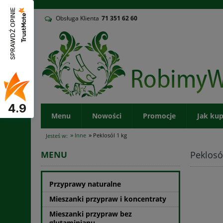
v
SPRAWDŹ OPINIE
Obsługa Klienta
71
351 62 60
4.9
Menu
Nowości
Promocje
Jak ku
»
»
Inne
Peklosól 1 kg
Jesteś w:
Peklosó
MENU
Przyprawy naturalne
Mieszanki przypraw i koncentraty
Mieszanki przypraw bez
glutaminianu