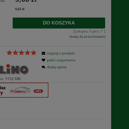
to:
płatności
4,62 zł
DO KOSZYKA
.
Zyskujesz
5
pkt [
?
]
dodaj do przechowalni
zapytaj o produkt
poleć znajomemu
dodaj opinię
tu:
1112-100