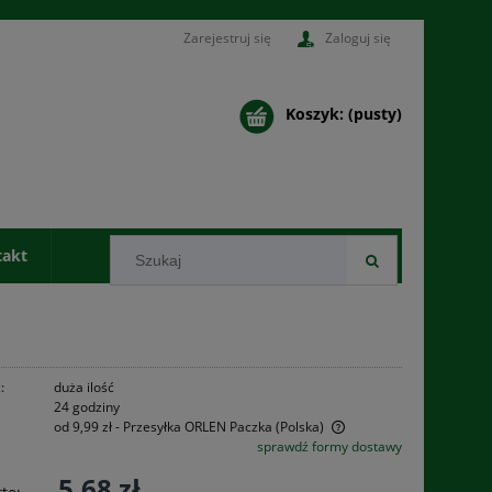
Zarejestruj się
Zaloguj się
Koszyk:
(pusty)
takt
:
duża ilość
24 godziny
od 9,99 zł
- Przesyłka ORLEN Paczka
(Polska)
sprawdź formy dostawy
Cena nie zawiera ewentualnych kosztów
5,68 zł