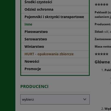
Środki czystości
⭐⭐⭐⭐⭐
Odzież ochronna
Peklosól (c
Pojemniki i skrzynki transportowe
zadaniem j
Inne
Producent: 
Piwowarstwo
Skład:
sól,
Serowarstwo
Zastosowan
Winiarstwo
Masa netto
⭐⭐⭐⭐⭐
HURT - opakowania zbiorcze
Nowości
Główne 
Promocje
Pek
PRODUCENCI
Wędl