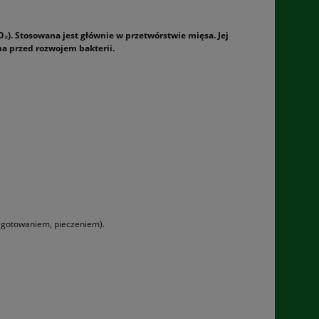
O₂). Stosowana jest głównie w przetwórstwie mięsa. Jej
a przed rozwojem bakterii.
,
gotowaniem, pieczeniem).