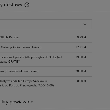
ty dostawy
:
Cena nie zawiera ewentualnych kosztów
płatności
 ORLEN Paczka
9,99 zł
 Gabaryt A
(Paczkomat InPost)
17,81 zł
kurierska 1 paczka
(dla przesyłek do 30 kg (od
19,50 zł
stawa GRATIS))
ska
(przesyłka ekonomiczna)
28,50 zł
bisty w siedzibie Firmy
(Wrocław ul.
0,00 zł
 7; od Pon. do Piąt. w godz.: 7:00-16:00)
ukty powiązane