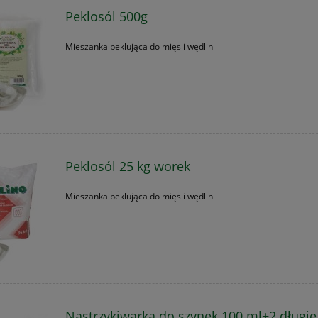
Peklosól 500g
Mieszanka peklująca do mięs i wędlin
Peklosól 25 kg worek
Mieszanka peklująca do mięs i wędlin
Nastrzykiwarka do szynek 100 ml+2 długie 