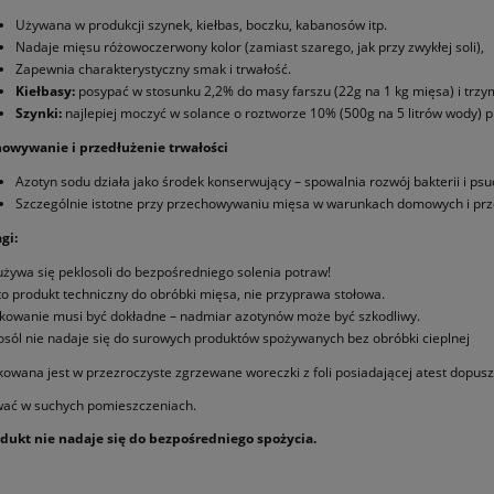
Używana w produkcji szynek, kiełbas, boczku, kabanosów itp.
Nadaje mięsu różowoczerwony kolor (zamiast szarego, jak przy zwykłej soli),
Zapewnia charakterystyczny smak i trwałość.
Kiełbasy:
posypać w stosunku 2,2% do masy farszu (22g na 1 kg mięsa) i trzym
Szynki:
najlepiej moczyć w solance o roztworze 10% (500g na 5 litrów wody) p
wywanie i przedłużenie trwałości
Azotyn sodu działa jako środek konserwujący – spowalnia rozwój bakterii i psu
Szczególnie istotne przy przechowywaniu mięsa w warunkach domowych i pr
gi:
używa się peklosoli do bezpośredniego solenia potraw!
 to produkt techniczny do obróbki mięsa, nie przyprawa stołowa.
owanie musi być dokładne – nadmiar azotynów może być szkodliwy.
osól nie nadaje się do surowych produktów spożywanych bez obróbki cieplnej
kowana jest w przezroczyste zgrzewane woreczki z foli posiadającej atest dopusz
ać w suchych pomieszczeniach.
dukt nie nadaje się do bezpośredniego spożycia.