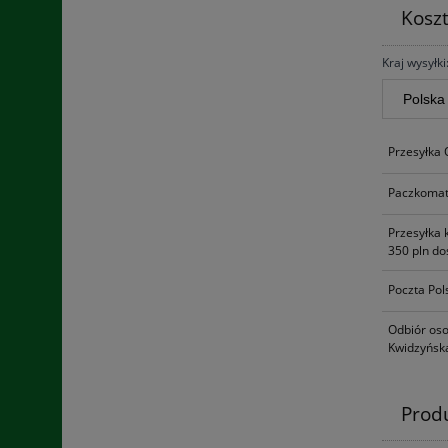
Kosz
Kraj wysyłki
Przesyłka
Paczkomat
Przesyłka 
350 pln do
Poczta Pol
Odbiór oso
Kwidzyńska
Prod