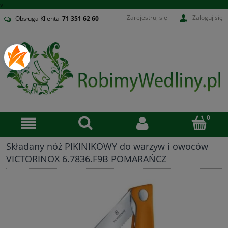
v
Zarejestruj się
Zaloguj się
Obsługa Klienta
71
351 62 60
Składany nóż PIKINIKOWY do warzyw i owoców
VICTORINOX 6.7836.F9B POMARAŃCZ