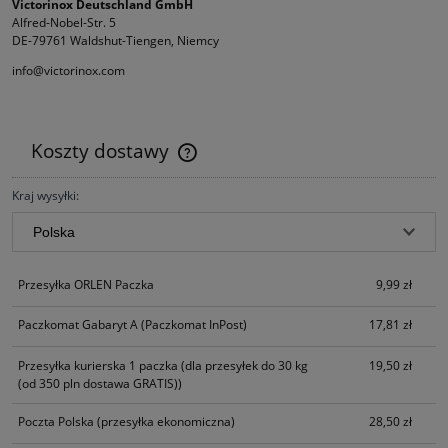
Victorinox Deutschland GmbH
Alfred-Nobel-Str. 5
DE-79761 Waldshut-Tiengen, Niemcy
info@victorinox.com
Koszty dostawy
Cena nie zawiera ewentualnych kosztów płatności
Kraj wysyłki:
Przesyłka ORLEN Paczka
9,99 zł
Paczkomat Gabaryt A
(Paczkomat InPost)
17,81 zł
Przesyłka kurierska 1 paczka
(dla przesyłek do 30 kg
19,50 zł
(od 350 pln dostawa GRATIS))
Poczta Polska
(przesyłka ekonomiczna)
28,50 zł