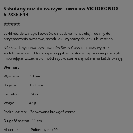
Składany nóż do warzyw i owoców VICTORONOX
6.7836.F9B
⭐⭐⭐⭐⭐
Lekki nóż do warzyw i owoców o składanej konstrukcji. Idealny do
przygotowania owocowej sałatki jak i wyprawy do lasu lub w teren.
Nóż składany do warzyw i owoców Swiss Classic to nowy wymiar
wielofunkcyjności. Dzięki wysokiej jakości ostrzu o ząbkowanej krawędzi i
imponującej wszechstronności szybko stanie się nożem na każdą okazję.
Wymiary
Wysokość: 13 mm
Długość: 130 mm
Szerokość: 24 cm
Waga: 42 g
Rodzaj ostrza: Ząbkowana krawędź ostrza
Długość ostrza: 11 cm
Materiał: Polipropylen (PP)