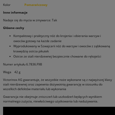
Kolor
Pomarańczowy
Inne informacje
Nadaje się do mycia w zmywarce: Tak
Główne cechy
Kompaktowy i praktyczny nóż do krojenia i obierania warzyw i
owoców gotowy na każde zadanie
Wyprodukowany w Szwajcarii nóż do warzyw i owoców z ząbkowaną
krawędzią ostrza pikutek
Ostrze ze stali nierdzewnej bezpiecznie chowane do rękojeści
Numer artykułu 6.7836.F9B
Waga 42 g
Victorinox AG gwarantuje, że wszystkie noże wykonane są z najwyższej klasy
stali nierdzewnej oraz zapewnia dożywotnią gwarancję w stosunku do
wszelkich defektów materiału lub wykonania
Gwarancja nie obejmuje zniszczeń lub uszkodzeń będących wynikiem
normalnego zużycia, niewłaściwego użytkowania lub nadużywania.