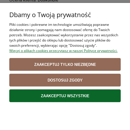
1/14/2025
Dbamy o Twoją prywatność
0
0
Pliki cookies i pokrewne im technologie umożliwiają poprawne
działanie strony i pomagają nam dostosować ofertę do Twoich
potrzeb. Możesz zaakceptować wykorzystanie przez nas wszystkich
tych plików i przejść do sklepu lub dostosować użycie plików do
swoich preferencji, wybierając opcję "Dostosuj zgody".
Więcej o plikach cookies przeczytasz w naszej Polityce prywatności.
Opinie o produkcie (3)
ZAAKCEPTUJ TYLKO NIEZBĘDNE
Wyświetlane są wszystkie opinie (pozytywne i negatywne). Nie weryfikujemy,
czy pochodzą one od klientów, którzy kupili dany produkt.
DOSTOSUJ ZGODY
Edward
24 kwietnia 2019
ZAAKCEPTUJ WSZYSTKIE
Sprytne i proste urządzenie. Bardzo ułatwiło mi szykowanie szynek na
Święta
Martyna
9 lutego 2021