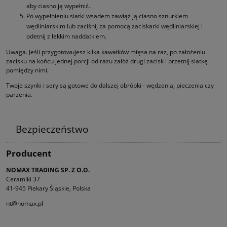
aby ciasno ją wypełnić.
Po wypełnieniu siatki wsadem zawiąż ją ciasno sznurkiem
wędliniarskim lub zaciśnij za pomocą zaciskarki wędliniarskiej i
odetnij z lekkim naddatkiem.
Uwaga. Jeśli przygotowujesz kilka kawałków mięsa na raz, po założeniu
zacisku na końcu jednej porcji od razu załóż drugi zacisk i przetnij siatkę
pomiędzy nimi.
Twoje szynki i sery są gotowe do dalszej obróbki - wędzenia, pieczenia czy
parzenia.
Bezpieczeństwo
Producent
NOMAX TRADING SP. Z O.O.
Ceramiki 37
41-945 Piekary Śląskie, Polska
nt@nomax.pl