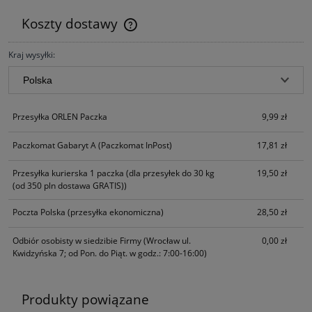
Koszty dostawy
Cena nie zawiera ewentualnych kosztów płatności
Kraj wysyłki:
Przesyłka ORLEN Paczka
9,99 zł
Paczkomat Gabaryt A
(Paczkomat InPost)
17,81 zł
Przesyłka kurierska 1 paczka
(dla przesyłek do 30 kg
19,50 zł
(od 350 pln dostawa GRATIS))
Poczta Polska
(przesyłka ekonomiczna)
28,50 zł
Odbiór osobisty w siedzibie Firmy
(Wrocław ul.
0,00 zł
Kwidzyńska 7; od Pon. do Piąt. w godz.: 7:00-16:00)
Produkty powiązane