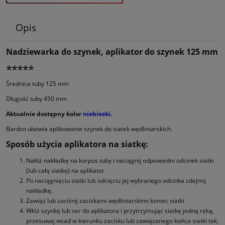
Opis
Nadziewarka do szynek, aplikator do szynek 125 mm
⭐⭐⭐⭐⭐
Średnica tuby 125 mm
Długość tuby 450 mm
Aktualnie dostępny kolor
niebieski.
Bardzo ułatwia aplikowanie szynek do siatek wędliniarskich.
Sposób użycia aplikatora na siatkę:
Nałóż nakładkę na korpus tuby i naciągnij odpowiedni odcinek siatki
(lub całą siatkę) na aplikator
Po naciągnięciu siatki lub odcięciu jej wybranego odcinka zdejmij
nakładkę.
Zawiąż lub zaciśnij zaciskami wędliniarskimi koniec siatki
Włóż szynkę lub ser do aplikatora i przytrzymując siatkę jedną ręką,
przesuwaj wsad w kierunku zacisku lub zawiązanego końca siatki tak,