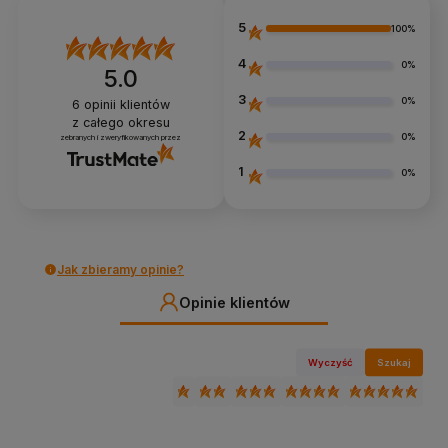
5
100%
4
0%
5.0
3
0%
6
opinii klientów
z całego okresu
2
0%
zebranych i zweryfikowanych przez
1
0%
Jak zbieramy opinie?
Opinie klientów
Wyczyść
Szukaj