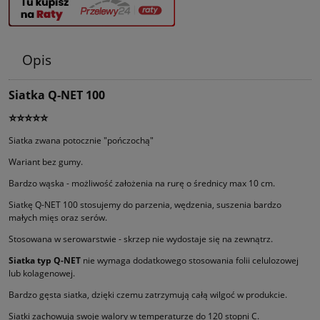
Opis
Siatka Q-NET 100
⭐⭐⭐⭐⭐
Siatka zwana potocznie "pończochą"
Wariant bez gumy.
Bardzo wąska - możliwość założenia na rurę o średnicy max 10 cm.
Siatkę Q-NET 100 stosujemy do parzenia, wędzenia, suszenia bardzo
małych mięs oraz serów.
Stosowana w serowarstwie - skrzep nie wydostaje się na zewnątrz.
Siatka typ Q-NET
nie wymaga dodatkowego stosowania folii celulozowej
lub kolagenowej.
Bardzo gęsta siatka, dzięki czemu zatrzymują całą wilgoć w produkcie.
Siatki zachowują swoje walory w temperaturze do 120 stopni C.