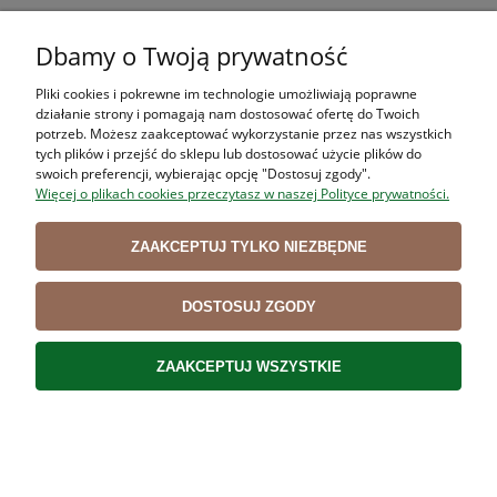
Siatka do serów Q-NET 180 typ "pończocha" 50m
Dbamy o Twoją prywatność
142,31 zł
Pliki cookies i pokrewne im technologie umożliwiają poprawne
115,70 zł
Cena netto:
działanie strony i pomagają nam dostosować ofertę do Twoich
potrzeb. Możesz zaakceptować wykorzystanie przez nas wszystkich
DO KOSZYKA
tych plików i przejść do sklepu lub dostosować użycie plików do
swoich preferencji, wybierając opcję "Dostosuj zgody".
Więcej o plikach cookies przeczytasz w naszej Polityce prywatności.
ZAAKCEPTUJ TYLKO NIEZBĘDNE
DOSTOSUJ ZGODY
Siatka wędliniarska BIG-NET 125/9 "ręczne wiązanie"
50m
ZAAKCEPTUJ WSZYSTKIE
61,00 zł
49,59 zł
Cena netto:
DO KOSZYKA