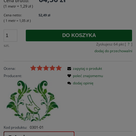
Cena brutto:
(1
metr
=
1,29 zł
)
Cena netto:
52,49 zł
( 1
metr
=
1,05 zł
)
DO KOSZYKA
Zyskujesz
64
pkt [
?
]
szt.
dodaj do przechowalni
Ocena:
zapytaj o produkt
Producent:
poleć znajomemu
dodaj opinię
Kod produktu:
0301-01