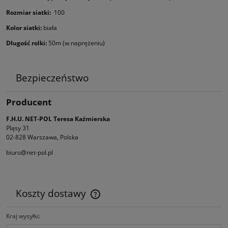
Rozmiar siatki:
100
Kolor siatki:
biała
Długość rolki:
50m (w naprężeniu)
Bezpieczeństwo
Producent
F.H.U. NET-POL Teresa Kaźmierska
Pląsy 31
02-828 Warszawa, Polska
biuro@net-pol.pl
Koszty dostawy
Cena nie zawiera ewentualnych kosztów płatności
Kraj wysyłki: